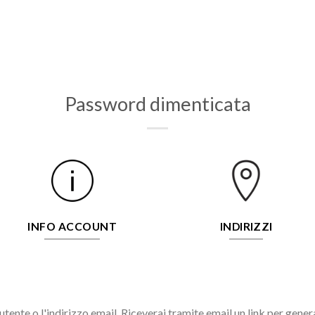
Password dimenticata
INFO ACCOUNT
INDIRIZZI
utente o l'indirizzo email. Riceverai tramite email un link per gene