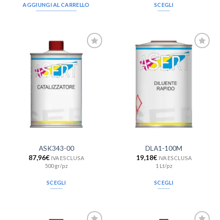
AGGIUNGI AL CARRELLO
SCEGLI
Aggiungi
Aggiungi
alla lista
alla lista
dei
dei
desideri
desideri
ASK343-00
DLA1-100M
87,96
€
19,18
€
IVA ESCLUSA
IVA ESCLUSA
500 gr/pz
1 Lt/pz
SCEGLI
SCEGLI