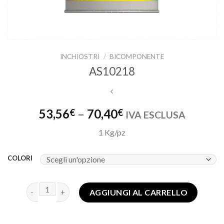
INCHIOSTRI
/
BICOMPONENTE
AS10218
53,56
–
70,40
€
€
IVA ESCLUSA
1 Kg/pz
COLORI
AGGIUNGI AL CARRELLO
AS10218 quantità