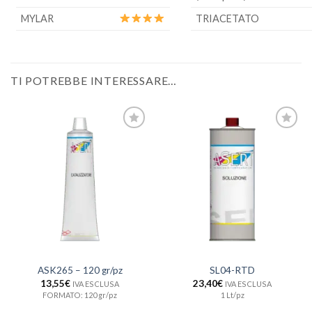
MYLAR
TRIACETATO
TI POTREBBE INTERESSARE…
Aggiungi
Aggiungi
alla lista
alla lista
dei
dei
desideri
desideri
ASK265 – 120 gr/pz
SL04-RTD
13,55
€
23,40
€
IVA ESCLUSA
IVA ESCLUSA
FORMATO: 120 gr/pz
1 Lt/pz