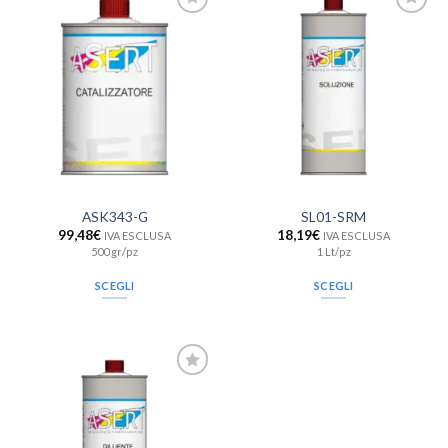
Aggiungi
Aggiungi
alla lista
alla lista
dei
dei
desideri
desideri
ASK343-G
SL01-SRM
99,48
€
18,19
€
IVA ESCLUSA
IVA ESCLUSA
500 gr/pz
1 Lt/pz
SCEGLI
SCEGLI
Aggiungi
alla lista
dei
desideri