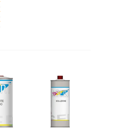
Aggiungi
Aggiungi
alla lista
alla lista
dei
dei
desideri
desideri