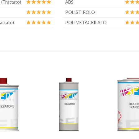
(Trattato)
ABS
POLISTIROLO
attato)
POLIMETACRILATO
…
Aggiungi
Aggiungi
alla lista
alla lista
dei
dei
desideri
desideri