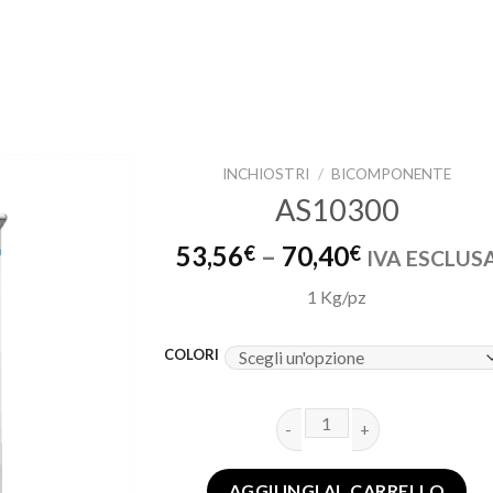
INCHIOSTRI
/
BICOMPONENTE
AS10300
Aggiungi
alla lista
53,56
–
70,40
€
€
IVA ESCLUS
dei
desideri
1 Kg/pz
COLORI
AS10300 quantità
AGGIUNGI AL CARRELLO