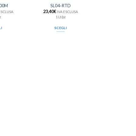
00M
SL04-RTD
23,40
€
 ESCLUSA
IVA ESCLUSA
z
1 Lt/pz
LI
SCEGLI