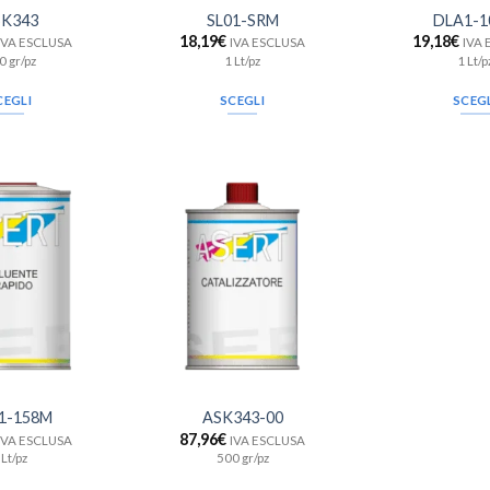
K343
SL01-SRM
DLA1-1
18,19
€
19,18
€
IVA ESCLUSA
IVA ESCLUSA
IVA
0 gr/pz
1 Lt/pz
1 Lt/p
CEGLI
SCEGLI
SCEG
Aggiungi
Aggiungi
alla lista
alla lista
dei
dei
desideri
desideri
1-158M
ASK343-00
87,96
€
IVA ESCLUSA
IVA ESCLUSA
 Lt/pz
500 gr/pz